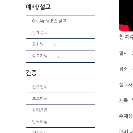
예배/설교
On-Air 생방송 설교
전체설교
참예
교회별
: 
일시
설교자별
:
장소
간증
설교자
간증전체
보호하심
:
제목
성령받음
주제성
인도하심
[24]