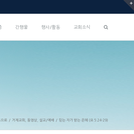
증
간행물
행사/활동
교회소식
홈으로
/
거제교회
,
동영상
,
설교/예배
/
믿는 자가 받는 은혜 (요 5:24-29)