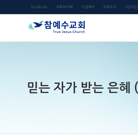
Skip
facebook
교육부카페
시설예약
교회소식
2024
to
content
믿는 자가 받는 은혜 (요