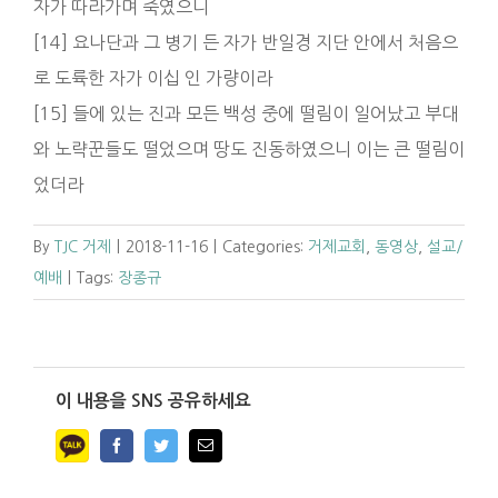
자가 따라가며 죽였으니
[14] 요나단과 그 병기 든 자가 반일경 지단 안에서 처음으
로 도륙한 자가 이십 인 가량이라
[15] 들에 있는 진과 모든 백성 중에 떨림이 일어났고 부대
와 노략꾼들도 떨었으며 땅도 진동하였으니 이는 큰 떨림이
었더라
By
TJC 거제
|
2018-11-16
|
Categories:
거제교회
,
동영상
,
설교/
예배
|
Tags:
장종규
이 내용을 SNS 공유하세요
Facebook
Twitter
Email