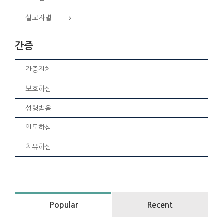
설교자별
간증
간증전체
보호하심
성령받음
인도하심
치유하심
Popular
Recent