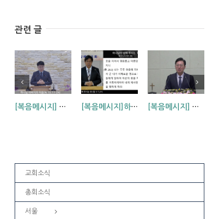
관련 글
[복음메시지] 하나님 아버지의 마음 (눅15:11~24)
[복음메시지]하나님이 입혀주시는 옷 (창 3:7,21)
[복음메시지] 엘리야 때(사도시대)처럼 (왕하 2:1-14)
교회소식
총회소식
서울