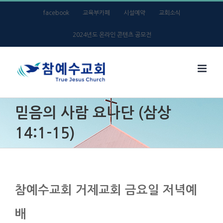
Skip
facebook
교육부카페
시설예약
교회소식
to
2024년도 온라인 콘텐츠 공모전
content
믿음의 사람 요나단 (삼상
14:1-15)
참예수교회 거제교회 금요일 저녁예
배