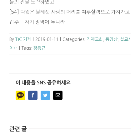
들의 진을 노략하였고
[54] 다윗은 블레셋 사람의 머리를 예루살렘으로 가져가고
갑주는 자기 장막에 두니라
By
TJC 거제
|
2019-01-11
|
Categories:
거제교회
,
동영상
,
설교/
예배
|
Tags:
장종규
이 내용을 SNS 공유하세요
Facebook
Twitter
Email
관련 글