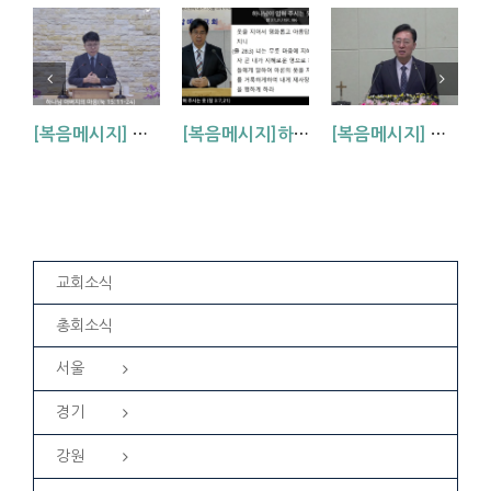
[복음메시지] 하나님 아버지의 마음 (눅15:11~24)
[복음메시지]하나님이 입혀주시는 옷 (창 3:7,21)
[복음메시지] 엘리야 때(사도시대)처럼 (왕하 2:1-14)
교회소식
총회소식
서울
경기
강원