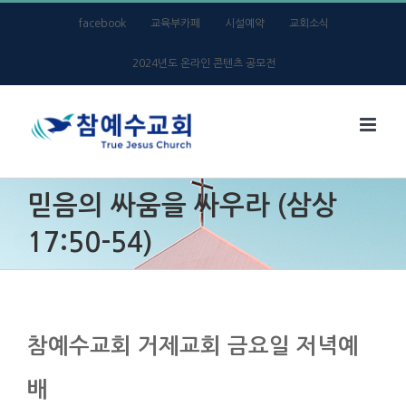
Skip
facebook
교육부카페
시설예약
교회소식
to
2024년도 온라인 콘텐츠 공모전
content
믿음의 싸움을 싸우라 (삼상
17:50-54)
참예수교회 거제교회 금요일 저녁예
배