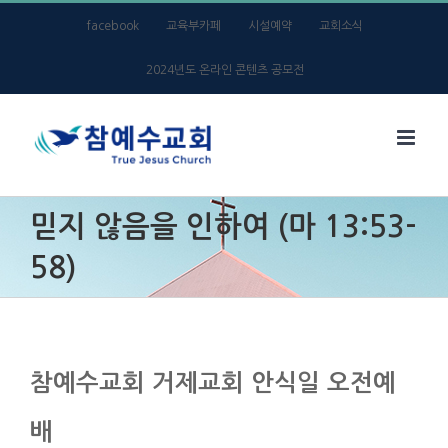
Skip
facebook
교육부카페
시설예약
교회소식
to
2024년도 온라인 콘텐츠 공모전
content
믿지 않음을 인하여 (마 13:53-
58)
참예수교회 거제교회 안식일 오전예
배