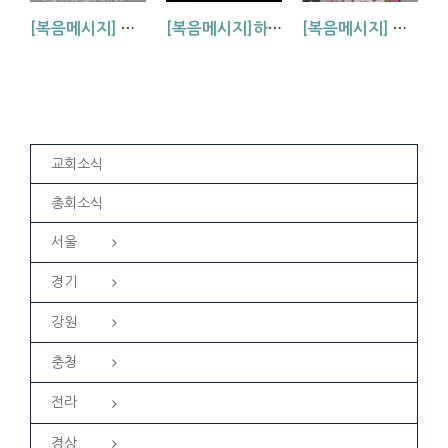
[복음메시지] 하나님 아버지의 마음 (눅15:11~24)
[복음메시지]하나님이 입혀주시는 옷 (창 3:7,21)
[복음메시지] 엘리야 때(사도시대)처럼 (왕하 2:1-14)
교회소식
총회소식
서울
경기
강원
충청
전라
경상