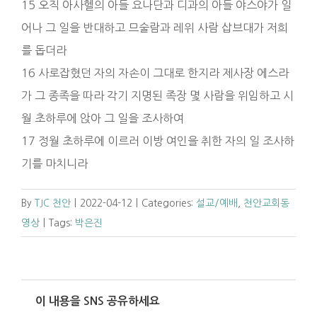
15 오직 아사헬의 아들 요나단과 디과의 아들 야스야가 일
어나 그 일을 반대하고 므술람과 레위 사람 삽브대가 저희
를 돕더라
16 사로잡혔던 자의 자손이 그대로 한지라 제사장 에스라
가 그 종족을 따라 각기 지명된 족장 몇 사람을 위임하고 시
월 초하루에 앉아 그 일을 조사하여
17 정월 초하루에 이르러 이방 여인을 취한 자의 일 조사하
기를 마치니라
By
TJC 천안
|
2022-04-12
|
Categories:
설교/예배
,
천안교회동
영상
|
Tags:
박은진
이 내용을 SNS 공유하세요