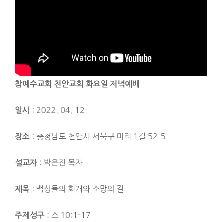
참예수교회 천안교
회 화요일 저녁예배
: 2022. 04. 12
일시
: 충청남도 천안시 서북구 미라 1길 52-5
장소
: 박은진 목자
설교자
: 백성들의 회개와 소망의 길
제목
: 스 10:1-17
주제성구