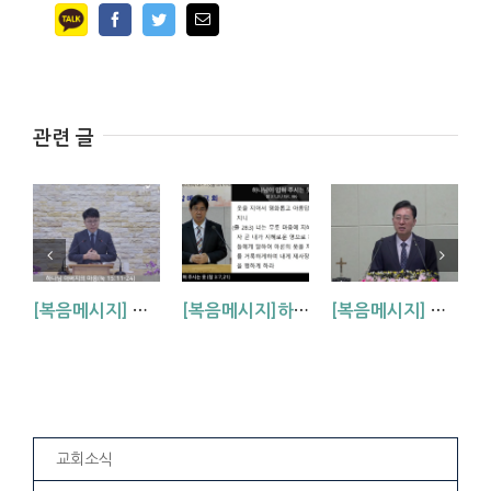
Facebook
Twitter
Email
관련 글
[복음메시지] 하나님 아버지의 마음 (눅15:11~24)
[복음메시지]하나님이 입혀주시는 옷 (창 3:7,21)
[복음메시지] 엘리야 때(사도시대)처럼 (왕하 2:1-14)
교회소식