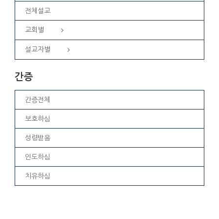
전체설교
교회별
설교자별
간증
간증전체
보호하심
성령받음
인도하심
치유하심