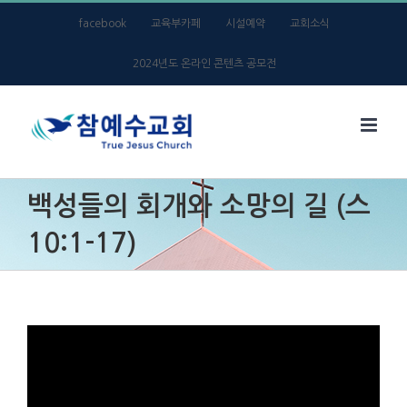
Skip
facebook
교육부카페
시설예약
교회소식
to
2024년도 온라인 콘텐츠 공모전
content
백성들의 회개와 소망의 길 (스
10:1-17)