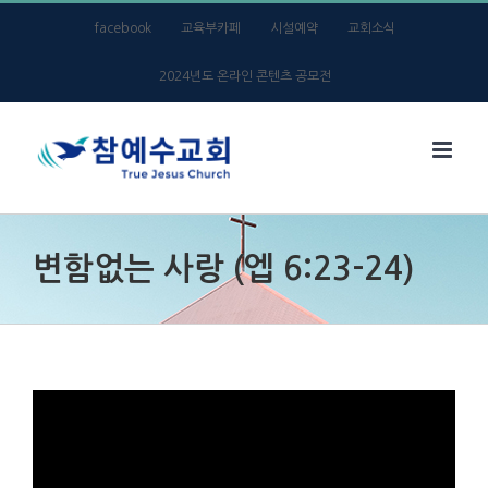
Skip
facebook
교육부카페
시설예약
교회소식
to
2024년도 온라인 콘텐츠 공모전
content
변함없는 사랑 (엡 6:23-24)