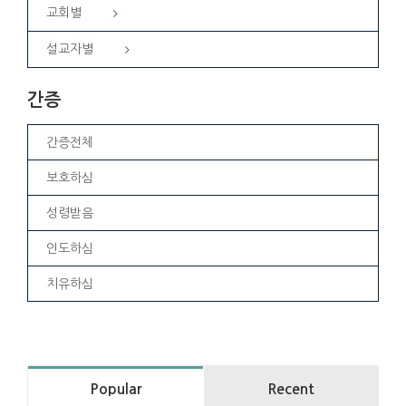
교회별
설교자별
간증
간증전체
보호하심
성령받음
인도하심
치유하심
Popular
Recent