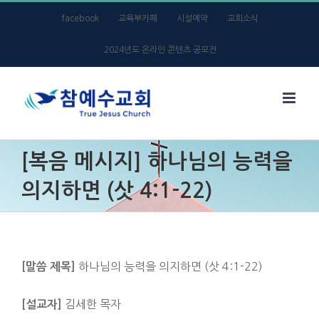
Skip
facebook
교육부카페
시설예약
교회소식
to
2024년도 온라인 콘텐츠 공모전
content
[복음 메시지] 하나님의 능력을
의지하면 (삿 4:1-22)
하나님의 능력을 의지하면 (삿 4:1-22)
[말씀 제목]
김세한 목자
[설교자]