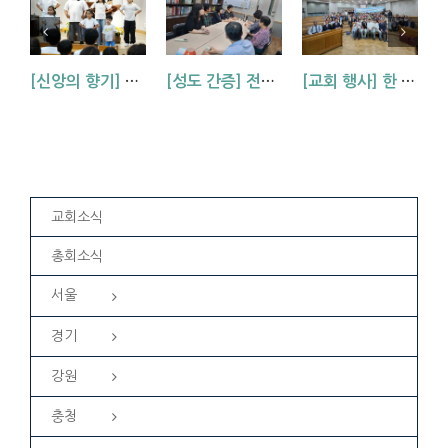
[신앙의 향기] 우리 하나님은 크시다네_아동부 찬양
[성도 간증] 전도팀의 차 전도 후 성도들의 소감
[교회 행사] 한 영혼을 위해 마음을 모아_봄 영은회
교회소식
총회소식
서울
경기
강원
충청