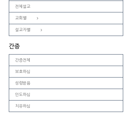
전체설교
교회별
설교자별
간증
간증전체
보호하심
성령받음
인도하심
치유하심