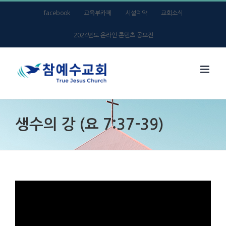
Skip
facebook
교육부카페
시설예약
교회소식
to
2024년도 온라인 콘텐츠 공모전
content
생수의 강 (요 7:37-39)