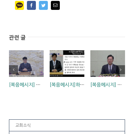
Facebook
Twitter
Email
관련 글
[복음메시지] 하나님 아버지의 마음 (눅15:11~24)
[복음메시지]하나님이 입혀주시는 옷 (창 3:7,21)
[복음메시지] 엘리야 때(사도시대)처럼 (왕하 2:1-14)
교회소식