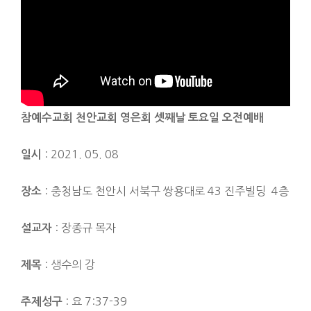
참예수교회 천안교회 영은회 셋째날 토요일 오전예배
: 2021. 05. 08
일시
: 충청남도 천안시 서북구 쌍용대로 43 진주빌딩 4층
장소
: 장종규 목자
설교자
: 생수의 강
제목
: 요 7:37-39
주제성구