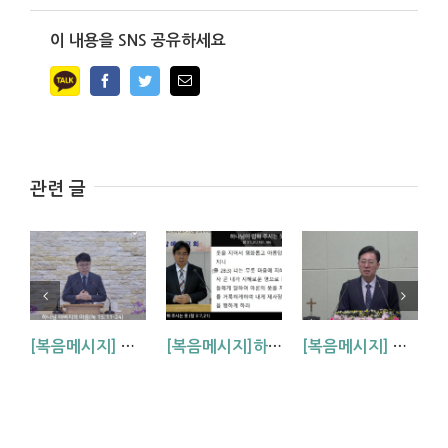
이 내용을 SNS 공유하세요
Facebook
Twitter
Email
관련 글
[복음메시지] 하나님 아버지의 마음 (눅15:11~24)
[복음메시지]하나님이 입혀주시는 옷 (창 3:7,21)
[복음메시지] 엘리야 때(사도시대)처럼 (왕하 2:1-14)