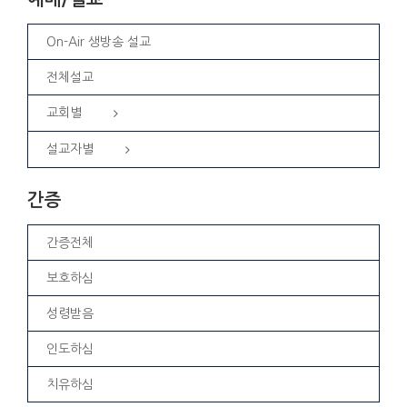
On-Air 생방송 설교
전체설교
교회별
설교자별
간증
간증전체
보호하심
성령받음
인도하심
치유하심