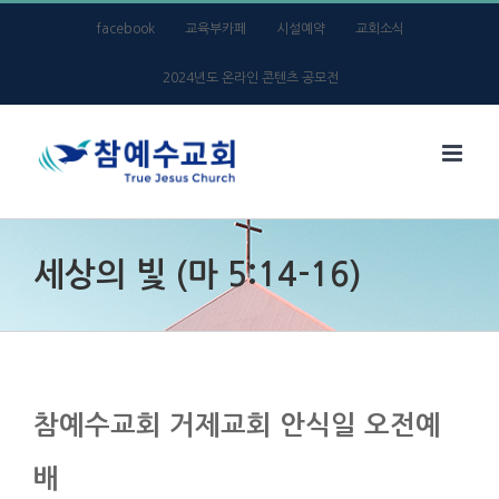
Skip
facebook
교육부카페
시설예약
교회소식
to
2024년도 온라인 콘텐츠 공모전
content
세상의 빛 (마 5:14-16)
참예수교회 거제교회 안식일 오전예
배