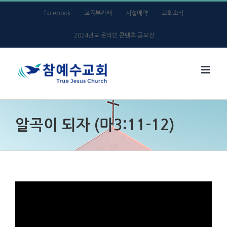
Skip
facebook
교육부카페
시설예약
교회소식
to
2024년도 온라인 콘텐츠 공모전
content
알곡이 되자 (마3:11-12)