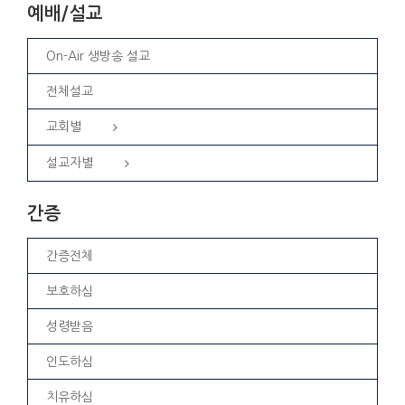
예배/설교
On-Air 생방송 설교
전체설교
교회별
설교자별
간증
간증전체
보호하심
성령받음
인도하심
치유하심