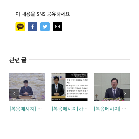
이 내용을 SNS 공유하세요
Facebook
Twitter
Email
관련 글
[복음메시지] 하나님 아버지의 마음 (눅15:11~24)
[복음메시지]하나님이 입혀주시는 옷 (창 3:7,21)
[복음메시지] 엘리야 때(사도시대)처럼 (왕하 2:1-14)