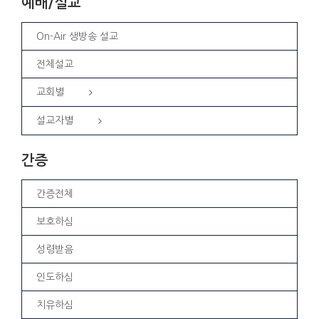
예배/설교
On-Air 생방송 설교
전체설교
교회별
설교자별
간증
간증전체
보호하심
성령받음
인도하심
치유하심