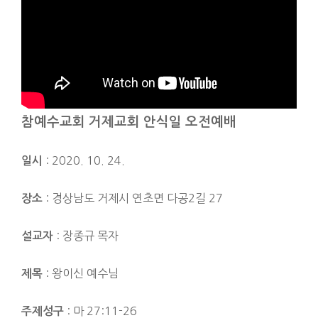
참예수교회 거제교회 안식일 오전예배
: 2020. 10. 24.
일시
: 경상남도 거제시 연초면 다공2길 27
장소
: 장종규 목자
설교자
: 왕이신 예수님
제목
: 마 27:11-26
주제성구