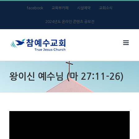
Skip
facebook
교육부카페
시설예약
교회소식
to
2024년도 온라인 콘텐츠 공모전
content
왕이신 예수님 (마 27:11-26)