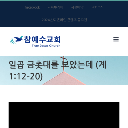
Skip
facebook
교육부카페
시설예약
교회소식
to
2024년도 온라인 콘텐츠 공모전
content
일곱 금촛대를 보았는데 (계
1:12-20)