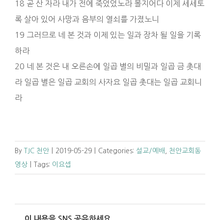
18 곧 산 자라 내가 전에 죽었었노라 볼지어다 이제 세세토
록 살아 있어 사망과 음부의 열쇠를 가졌노니
19 그러므로 네 본 것과 이제 있는 일과 장차 될 일을 기록
하라
20 네 본 것은 내 오른손에 일곱 별의 비밀과 일곱 금 촛대
라 일곱 별은 일곱 교회의 사자요 일곱 촛대는 일곱 교회니
라
By
TJC 천안
|
2019-05-29
|
Categories:
설교/예배
,
천안교회동
영상
|
Tags:
이요셉
이 내용을 SNS 공유하세요