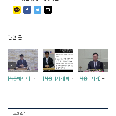
Facebook
Twitter
Email
관련 글
[복음메시지] 하나님 아버지의 마음 (눅15:11~24)
[복음메시지]하나님이 입혀주시는 옷 (창 3:7,21)
[복음메시지] 엘리야 때(사도시대)처럼 (왕하 2:1-14)
교회소식