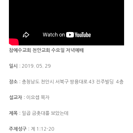
참예수교회 천안교회 수요일 저녁
예배
: 2019. 05. 29
일시
: 충청남도 천안시 서북구 쌍용대로 43 진주빌딩 4층
장소
: 이요셉 목자
설교자
: 일곱 금촛대를 보았는데
제목
: 계 1:12-20
주제성구