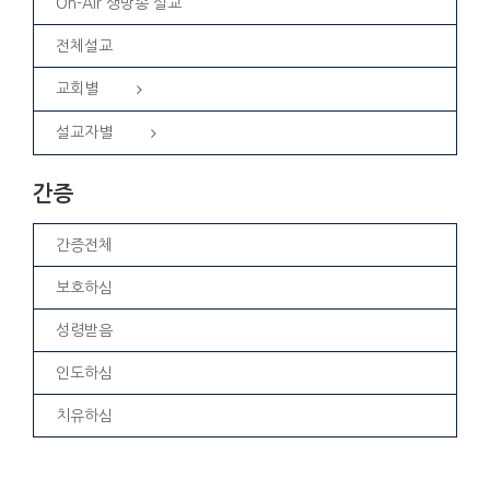
On-Air 생방송 설교
전체설교
교회별
설교자별
간증
간증전체
보호하심
성령받음
인도하심
치유하심