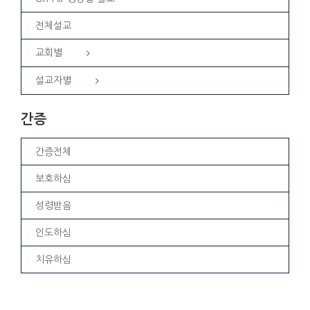
전체설교
교회별
설교자별
간증
간증전체
보호하심
성령받음
인도하심
치유하심