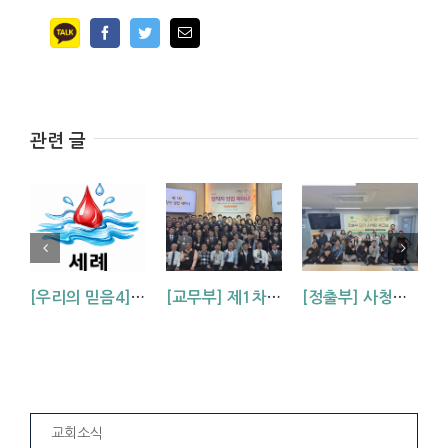
Facebook
Twitter
Email
관련 글
[우리의 믿음4] 세례에 관한 믿음
[교무부] 제1차 성직자 성업세미나
[정출부] 사청부 단기 사역팀 워크숍
교회소식