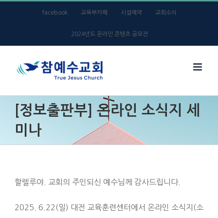
Skip
facebook
교육부카페
시설예약
교회소식
to
2024년도 온라인 콘텐츠 공모전
content
[정보출판부] 온라인 소식지 세
미나
할렐루야. 교회의 주인되신 예수님께 감사드립니다.
2025. 6.22(일) 대전 교육훈련센터에서 온라인 소식지(소