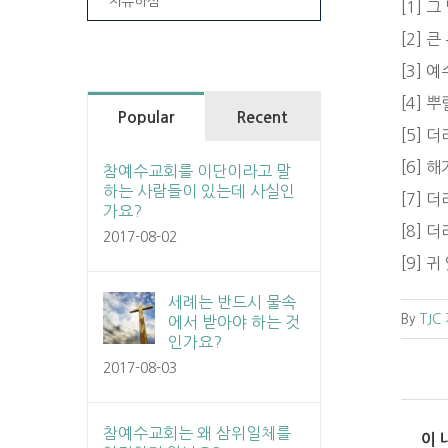
치유하심
[1] 
[2]
[3]
[4] 
Popular
Recent
[5] 
[6] 
참예수교회를 이단이라고 말
하는 사람들이 있는데 사실인
[7]
가요?
[8] 
2017-08-02
[9] 
세례는 반드시 물속
By
TJC
에서 받아야 하는 것
인가요?
2017-08-03
참예수교회는 왜 삼위일체를
이 