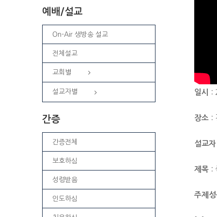
예배/설교
On-Air 생방송 설교
전체설교
교회별
: 
설교자별
일시
:
장소
간증
간증전체
설교자
보호하심
:
제목
성령받음
주제성
인도하심