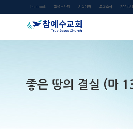
Skip
facebook
교육부카페
시설예약
교회소식
2024
to
content
좋은 땅의 결실 (마 13