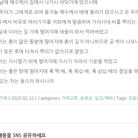
그 날에 예수께서 집에서 나가사 바닷가에 앉으시매
 큰 무리가 그에게로 모여 들거늘 예수께서 배에 올라가 앉으시고 온 
 예수께서 비유로 여러가지를 저희에게 말씀하여 가라사대 씨를 뿌리는
뿌릴새 더러는 길 가에 떨어지매 새들이 와서 먹어버렸고
더러는 흙이 얇은 돌밭에 떨어지매 흙이 깊지 아니하므로 곧 싹이 나오
해가 돋은 후에 타져서 뿌리가 없으므로 말랐고
 더러는 가시떨기 위에 떨어지매 가시가 자라서 기운을 막았고
더러는 좋은 땅에 떨어지매 혹 백 배, 혹 육십 배, 혹 삼십 배의 결실을
귀 있는 자는 들으라 하시니라
 거제
|
2020-02-22
|
Categories:
거제교회
,
동영상
,
설교/예배
|
Tags:
장종
내용을 SNS 공유하세요