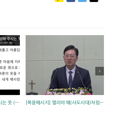
[복음메시지]하나님이 입혀주시는 옷 (창 3:7,21)
[복음메시지] 엘리야 때(사도시대)처럼 (왕하 2:1-14)