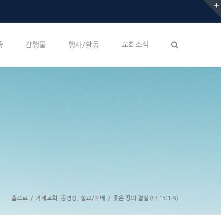
증
간행물
행사/활동
교회소식
홈으로
/
거제교회
,
동영상
,
설교/예배
/
좋은 땅의 결실 (마 13:1-9)