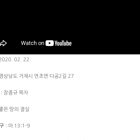
2020. 02. 22.
 경상남도 거제시 연초면 다공2길 27
: 장종규 목자
 좋은 땅의 결실
: 마 13:1-9
구