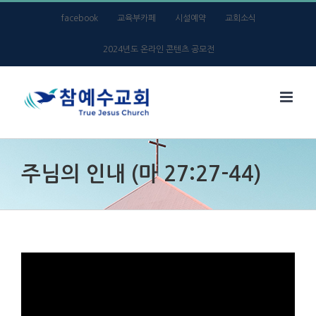
Skip
facebook
교육부카페
시설예약
교회소식
to
2024년도 온라인 콘텐츠 공모전
content
주님의 인내 (마 27:27-44)