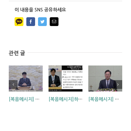
이 내용을 SNS 공유하세요
Facebook
Twitter
Email
관련 글
[복음메시지] 하나님 아버지의 마음 (눅15:11~24)
[복음메시지]하나님이 입혀주시는 옷 (창 3:7,21)
[복음메시지] 엘리야 때(사도시대)처럼 (왕하 2:1-14)