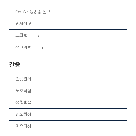
On-Air 생방송 설교
전체설교
교회별
설교자별
간증
간증전체
보호하심
성령받음
인도하심
치유하심