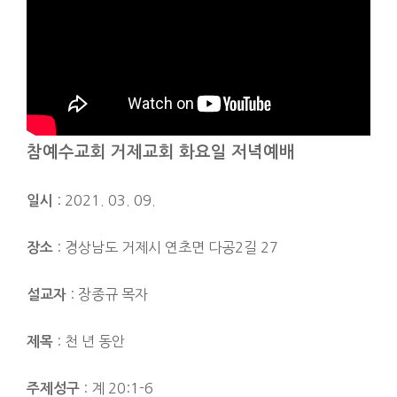
참예수교회 거제교회 화요일 저녁예배
: 2021. 03. 09.
일시
: 경상남도 거제시 연초면 다공2길 27
장소
: 장종규 목자
설교자
: 천 년 동안
제목
: 계 20:1-6
주제성구