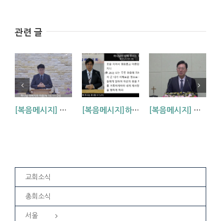
관련 글
[복음메시지] 하나님 아버지의 마음 (눅15:11~24)
[복음메시지]하나님이 입혀주시는 옷 (창 3:7,21)
[복음메시지] 엘리야 때(사도시대)처럼 (왕하 2:1-14)
교회소식
총회소식
서울