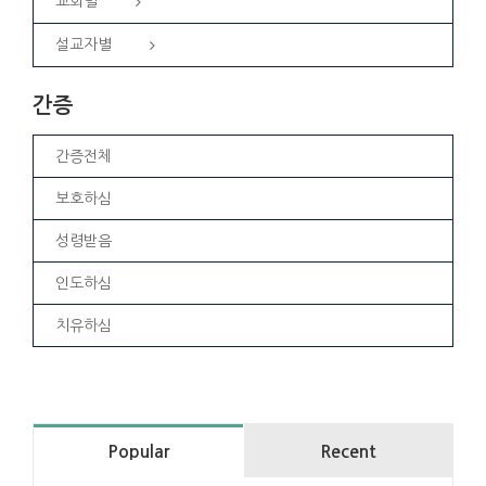
교회별
설교자별
간증
간증전체
보호하심
성령받음
인도하심
치유하심
Popular
Recent