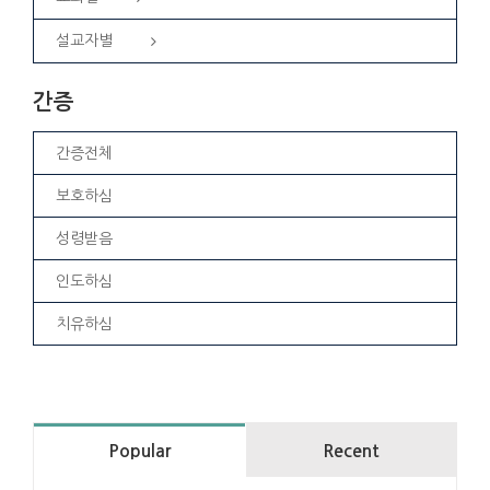
설교자별
간증
간증전체
보호하심
성령받음
인도하심
치유하심
Popular
Recent