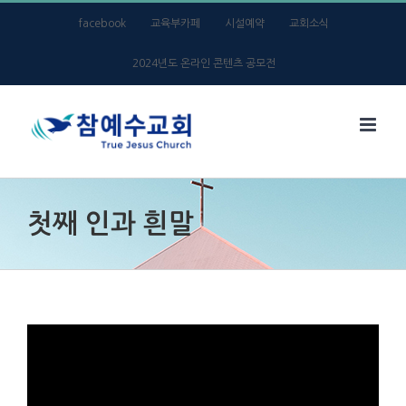
Skip
facebook
교육부카페
시설예약
교회소식
to
2024년도 온라인 콘텐츠 공모전
content
첫째 인과 흰말