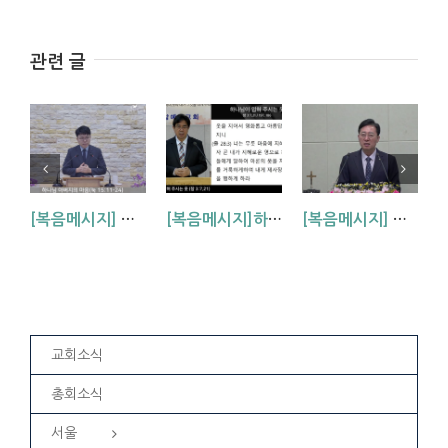
관련 글
[복음메시지] 하나님 아버지의 마음 (눅15:11~24)
[복음메시지]하나님이 입혀주시는 옷 (창 3:7,21)
[복음메시지] 엘리야 때(사도시대)처럼 (왕하 2:1-14)
교회소식
총회소식
서울