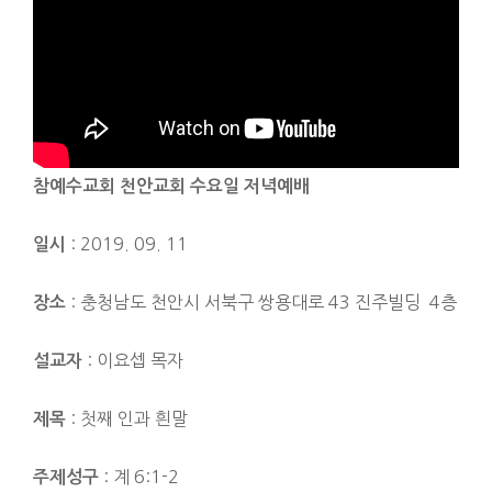
참예수교회 천안교
회 수요일 저녁예배
: 2019. 09. 11
일시
: 충청남도 천안시 서북구 쌍용대로 43 진주빌딩 4층
장소
: 이요셉 목자
설교자
: 첫째 인과 흰말
제목
:
계 6:1-2
주제성구