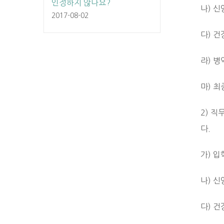
인정하지 않나요?
나) 신
2017-08-02
다) 건
라) 병
마) 
2) 
다.
가) 입
나) 신
다) 건