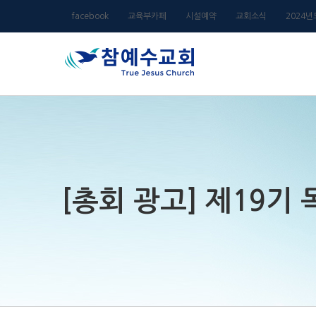
Skip
facebook
교육부카페
시설예약
교회소식
2024
to
content
[총회 광고] 제19기