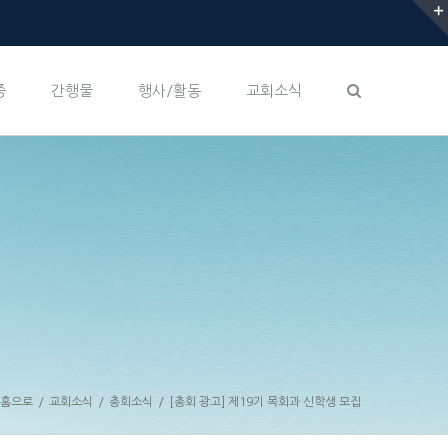
증
간행물
행사/활동
교회소식
홈으로
/
교회소식
/
총회소식
/
[총회 광고] 제19기 목회과 신학생 모집