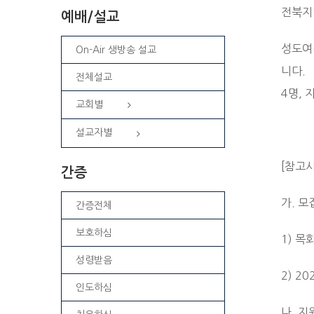
전북지
예배/설교
성도여
On-Air 생방송 설교
니다.
전체설교
4명,
교회별
설교자별
[참고
간증
가. 모
간증전체
보호하심
1) 목
성령받음
2) 2
인도하심
나. 지