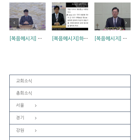
[복음메시지] 하나님 아버지의 마음 (눅15:11~24)
[복음메시지]하나님이 입혀주시는 옷 (창 3:7,21)
[복음메시지] 엘리야 때(사도시대)처럼 (왕하 2:1-14)
교회소식
총회소식
서울
경기
강원