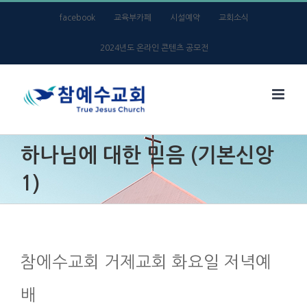
Skip
facebook
교육부카페
시설예약
교회소식
to
2024년도 온라인 콘텐츠 공모전
content
하나님에 대한 믿음 (기본신앙
1)
참에수교회 거제교회 화요일 저녁예
배