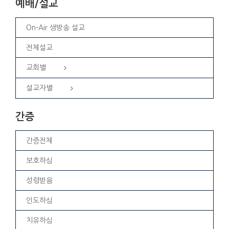
예배/설교
On-Air 생방송 설교
전체설교
교회별
설교자별
간증
간증전체
보호하심
성령받음
인도하심
치유하심