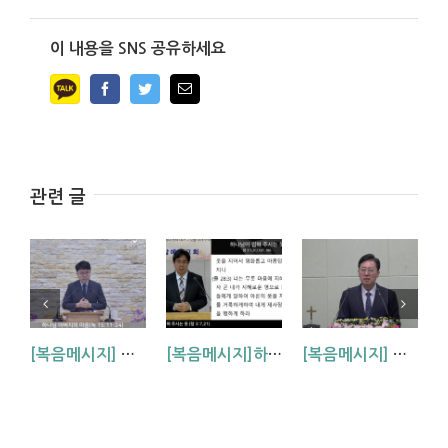
이 내용을 SNS 공유하세요
Facebook
Twitter
Email
관련 글
[복음메시지] 하나님 아버지의 마음 (눅15:11~24)
[복음메시지]하나님이 입혀주시는 옷 (창 3:7,21)
[복음메시지] 엘리야 때(사도시대)처럼 (왕하 2:1-14)