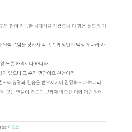
문고와 향이 가득한 금대접을 가졌으니 이 향은 성도의 기
 일찍 죽임을 당하사 각 족속과 방언과 백성과 나라 가
 왕 노릇 하리로다 하더라
음성이 있으니 그 수가 만만이요 천천이라
과 존귀와 영광과 찬송을 받으시기에 합당하도다 하더라
가운데 모든 만물이 가로되 보좌에 앉으신 이와 어린 양에
ags:
이요셉