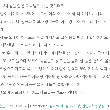
에 보내심을 입은 하나님의 일곱 영이더라
린 양이 나아와서 보좌에 앉으신 이의 오른손에서 책을 취하시니라
을 취하시매 네 생물과 이십사 장로들이 어린 양 앞에 엎드려 각각 거
라
 노래를 노래하여 가로되 책을 가지시고 그 인봉을 떼기에 합당하시도다
 사람들을 피로 사서 하나님께 드리시고
저희로 우리 하나님 앞에서 나라와 제사장을 삼으셨으니 저희가 땅에서
내가 또 보고 들으매 보좌와 생물들과 장로들을 둘러 선 많은 천사의 
큰 음성으로 가로되 죽임을 당하신 어린 양이 능력과 부와 지혜와 힘
가 또 들으니 하늘 위에와 땅 위에와 땅 아래와 바다 위에와 또 그 
송과 존귀와 영광과 능력을 세세토록 돌릴지어다 하니
네 생물이 가로되 아멘 하고 장로들은 엎드려 경배하더라
 천안
|
2019-08-14
|
Categories:
설교/예배
,
설교/특강
,
천안교회동영상
|
T