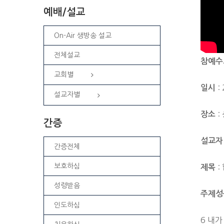
예배/설교
On-Air 생방송 설교
전체설교
참예수
교회별
: 
일시
설교자별
:
장소
간증
설교자
간증전체
보호하심
:
제목
성령받음
주제성
인도하심
6 내가