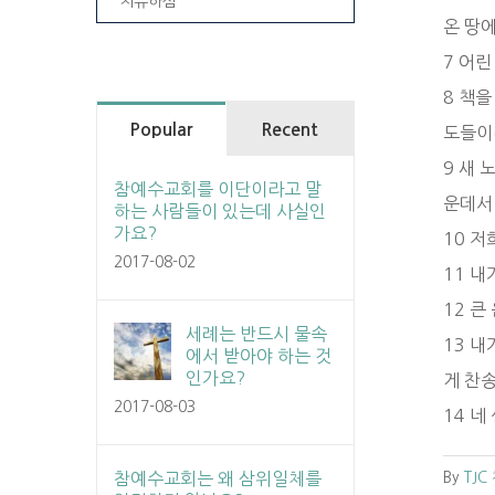
치유하심
온 땅
7 어
8 책
Popular
Recent
도들이
9 새
참예수교회를 이단이라고 말
운데서
하는 사람들이 있는데 사실인
가요?
10 
2017-08-02
11 
12 
세례는 반드시 물속
13 내
에서 받아야 하는 것
인가요?
게 찬
2017-08-03
14 
By
TJC
참예수교회는 왜 삼위일체를