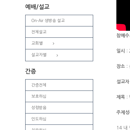
예배/설교
On-Air 생방송 설교
전체설교
참예수
교회별
: 
일시
설교자별
:
장소
간증
설교자
간증전체
보호하심
:
제목
성령받음
주제성
인도하심
14 