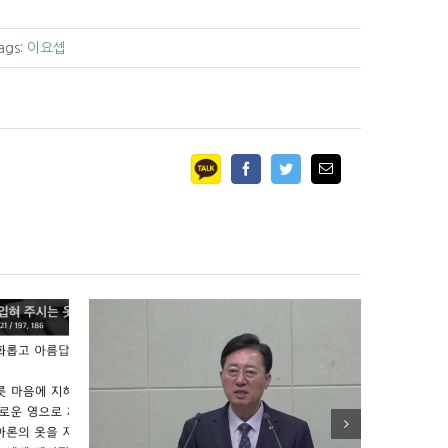
ags:
이요셉
Facebook
Twitter
Email