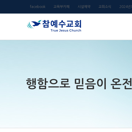
Skip
facebook
교육부카페
시설예약
교회소식
2024
to
content
행함으로 믿음이 온전케