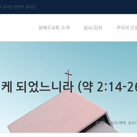
년도 온라인 콘텐츠 공모전
참예수교회 소개
설교/강좌
우리의 간
 되었느니라 (약 2:14-2
홈으로
/
설교/예배
,
설교/