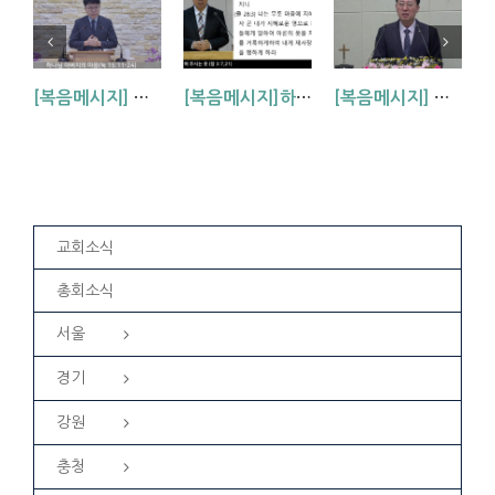
[복음메시지] 하나님 아버지의 마음 (눅15:11~24)
[복음메시지]하나님이 입혀주시는 옷 (창 3:7,21)
[복음메시지] 엘리야 때(사도시대)처럼 (왕하 2:1-14)
교회소식
총회소식
서울
경기
강원
충청