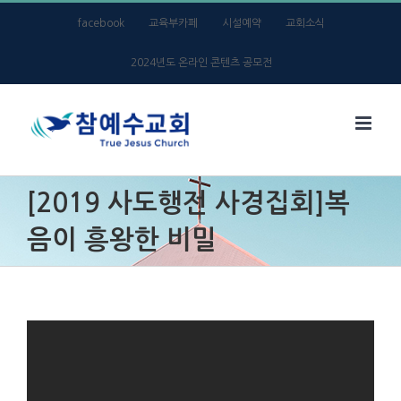
Skip
facebook
교육부카페
시설예약
교회소식
to
2024년도 온라인 콘텐츠 공모전
content
[2019 사도행전 사경집회]복
음이 흥왕한 비밀