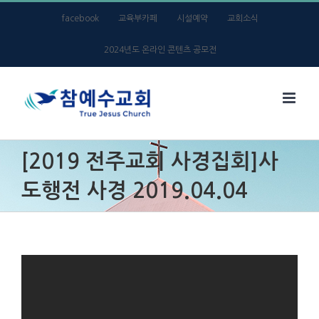
Skip
facebook
교육부카페
시설예약
교회소식
to
2024년도 온라인 콘텐츠 공모전
content
[2019 전주교회 사경집회]사
도행전 사경 2019.04.04