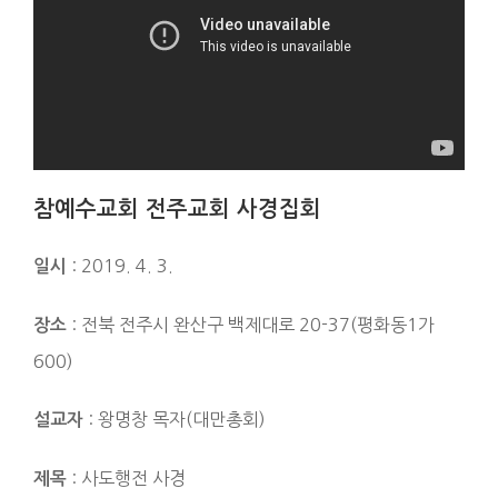
참예수교회 전주교회 사경집회
: 2019. 4. 3.
일시
: 전북 전주시 완산구 백제대로 20-37(평화동1가
장소
600)
: 왕명창 목자(대만총회)
설교자
: 사도행전 사경
제목