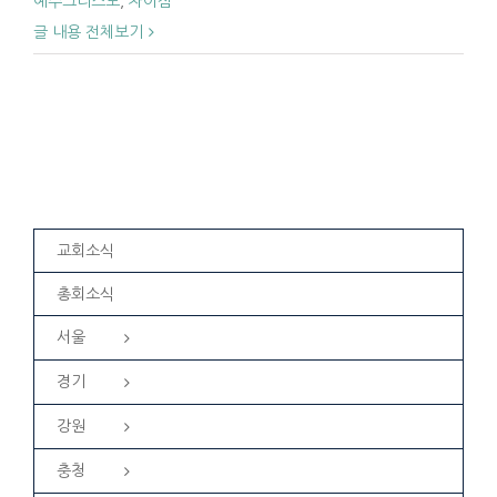
예수그리스도
,
차이점
글 내용 전체보기
교회소식
총회소식
서울
경기
강원
충청