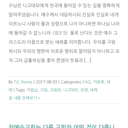
수님은 니고데모에게 천국에 들어갈 수 있는 길을 명확하게
알려주셨습니다. 예수께서 대답하시되 진실로 진실로 네게
이르노니 사람이 물과 성령으로 나지 아니하면 하나님 나라
에 들어갈 수 없느니라 (요3:5) 물로 난다는 것은 예수 그
리스도의 이름으로 받는 세례를 의미합니다. 우리를 구원
하시되 우리의 행한바 의로운 행위로 말미암지 아니하고 오
직 그의 긍휼하심을 좇아 중생의 씻음과 [...]
By
TJC Korea
|
2017-08-03
|
Categories:
FAQ
,
미분류
,
세
례
|
Tags:
거듭남
,
구원
,
구원관
,
니고데모
,
성령
,
세례
글 내용 전체보기
참예수교회는 다른 교회와 어떤 점이 다릅니