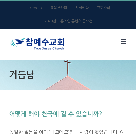
Skip
facebook
교육부카페
시설예약
교회소식
to
2024년도 온라인 콘텐츠 공모전
content
거듭남
어떻게 해야 천국에 갈 수 있습니까?
동일한 질문을 이미 ‘니고데모’라는 사람이 했었습니다. 예