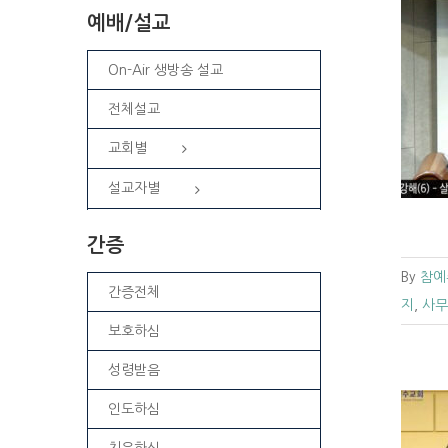
예배/설교
On-Air 생방송 설교
[복음 메세지] 살아계시는 하나님(삼상
전체설교
5:1-12)
교회별
교회소식
청주교회소식
충청
설교자별
간증
By
참예
간증전체
지
,
사무
보호하심
성령받음
인도하심
치유하심