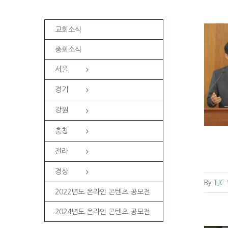
교회소식
총회소식
서울
[복음 메시지] 내가 확신하노니 (롬
8:31~39)
경기
강원
교회소식
원주교회소식
강원
충청
전라
경상
By
TJC
2022년도 온라인 콘텐츠 공모전
2024년도 온라인 콘텐츠 공모전