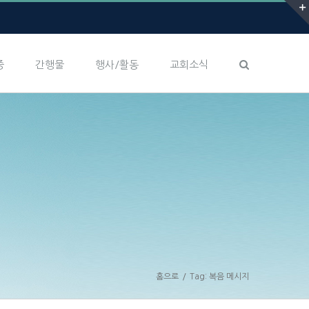
증
간행물
행사/활동
교회소식
홈으로
/
Tag:
복음 메시지