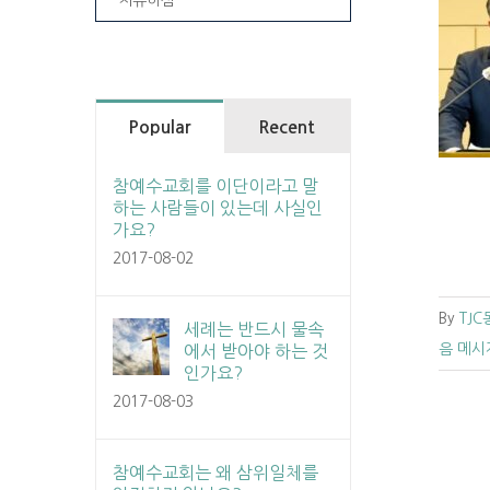
[복음 메시지] 절망속에서 조용히 예수님
께 나아가라 (시 62:1~12)
교회소식
동부교회동영상
동부교회소식
설
교/예배
Popular
Recent
참예수교회를 이단이라고 말
하는 사람들이 있는데 사실인
가요?
2017-08-02
By
TJ
세례는 반드시 물속
음 메시
에서 받아야 하는 것
인가요?
2017-08-03
참예수교회는 왜 삼위일체를