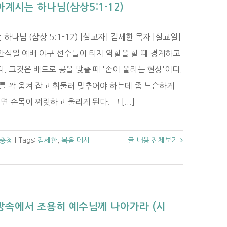
아계시는 하나님(삼상5:1-12)
하나님 (삼상 5:1-12) [설교자] 김세한 목자 [설교일]
) 안식일 예배 야구 선수들이 타자 역할을 할 때 경계하고
. 그것은 배트로 공을 맞출 때 '손이 울리는 현상'이다.
를 꽉 움켜 잡고 휘둘러 맞추어야 하는데 좀 느슨하게
 손목이 쩌릿하고 울리게 된다. 그 [...]
충청
|
Tags:
김세한
,
복음 메시
글 내용 전체보기
절망속에서 조용히 예수님께 나아가라 (시