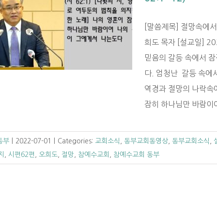
[말씀제목] 절망속에서 
희도 목자 [설교일] 2
믿음의 갈등 속에서 
다. 엄청난 갈등 속에
역경과 절망의 나락속에
잠히 하나님만 바람이여..
C동부
|
2022-07-01
|
Categories:
교회소식
,
동부교회동영상
,
동부교회소식
,
지
,
시편62편
,
오희도
,
절망
,
참예수교회
,
참예수교회 동부