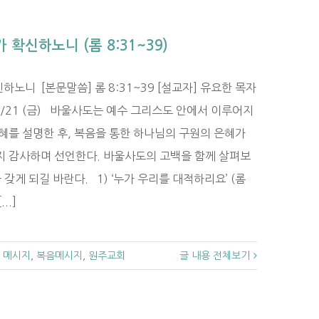
 확신하노니 (롬 8:31~39)
노니 [본문말씀] 롬 8:31~39 [설교자] 유요한 목자
02/21 (금) 바울사도는 예수 그리스도 안에서 이루어지
혜를 설명한 후, 복음을 통한 하나님의 구원의 은혜가
지 감사하며 선언한다. 바울사도의 고백을 함께 살펴보
 갖게 되길 바란다. 1) ‘누가 우리를 대적하리요’ (롬
..]
 메시지
,
복음메시지
,
원주교회
글 내용 전체보기