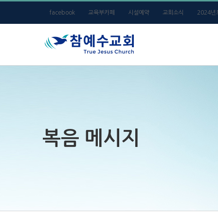
Skip
facebook
교육부카페
시설예약
교회소식
2024
to
content
복음 메시지