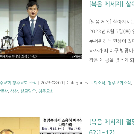
[복음 메세지] 살
[말씀 제목] 살아계시는 
2023년 8월 5일(토
무서워하는 현상이 있다
타자가 때 야구 방망이
잡은 채 공을 맞추게 되면
수교회 청주교회 소식
|
2023-08-09
|
Categories:
교회소식
,
청주교회소식
,
엘상
,
삼상
,
설교말씀
,
청주교회
[복음 메시지] 
62:1~12)