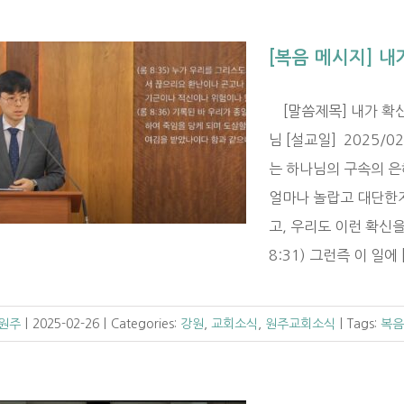
[복음 메시지] 내가
[말씀제목] 내가 확신하
님 [설교일] 2025/
는 하나님의 구속의 은
얼마나 놀랍고 대단한
고, 우리도 이런 확신을
8:31) 그런즉 이 일에 [.
 원주
|
2025-02-26
|
Categories:
강원
,
교회소식
,
원주교회소식
|
Tags:
복음