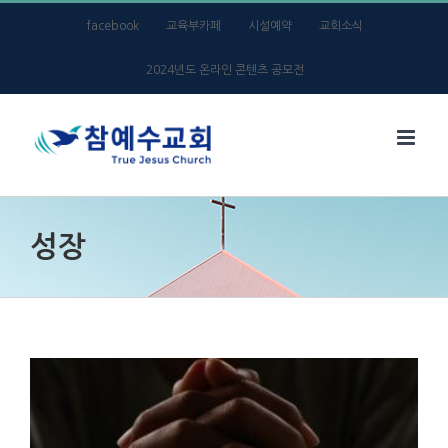
Skip
facebook
교육부카페
시설예약
교회소식
to
2024년도 온라인 콘텐츠 공모전
content
성장