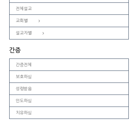
전체설교
교회별
설교자별
간증
간증전체
보호하심
성령받음
인도하심
치유하심