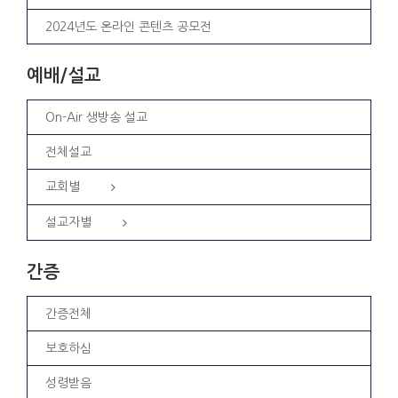
2024년도 온라인 콘텐츠 공모전
예배/설교
On-Air 생방송 설교
전체설교
교회별
설교자별
간증
간증전체
보호하심
성령받음