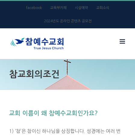
Skip
facebook
교육부카페
시설예약
교회소식
to
2024년도 온라인 콘텐츠 공모전
content
참교회의조건
교회 이름이 왜 참예수교회인가요?
1) ‘참’은 참이신 하나님을 상징합니다. 성경에는 여러 번