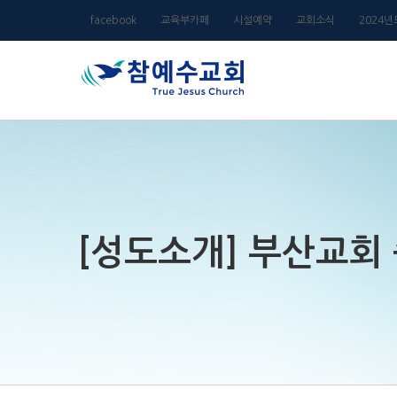
Skip
facebook
교육부카페
시설예약
교회소식
2024
to
content
[성도소개] 부산교회