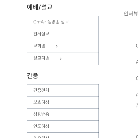
예배/설교
인터뷰
On-Air 생방송 설교
전체설교
교회별
설교자별
간증
간증전체
보호하심
성령받음
인도하심