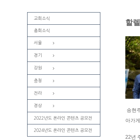
교회소식
할
총회소식
서울
경기
강원
충청
전라
경상
송현주
2022년도 온라인 콘텐츠 공모전
아가게
2024년도 온라인 콘텐츠 공모전
22년