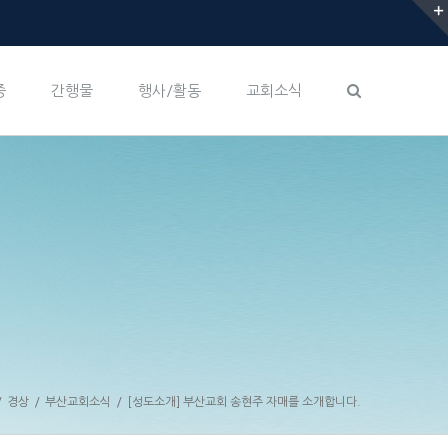
증
간행물
행사/활동
교회소식
/
경상
/
부산교회소식
/
[성도소개] 부산교회 송현주 자매를 소개합니다.